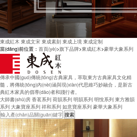
東成紅木
東成文宋
東成素刻
東成上境
東成定制
當(dāng)前位置：
首頁(yè)
>
旗下品牌
>
東成紅木
>
豪華大象系列
傳承中國(guó)傳統(tǒng)古典家具，萃取東方古典家具文化精
髓，將傳統(tǒng)內(nèi)涵與現(xiàn)代思維巧妙融合，是新古
典紅木家具的倡導(dǎo)者和踐行者。
大師書(shū)房
香茗系列
荷韻系列
明韻系列
明悅系列
東方雅韻
系列
大象寶座系列
祥和系列
如意寶座系列
豪華大象系列