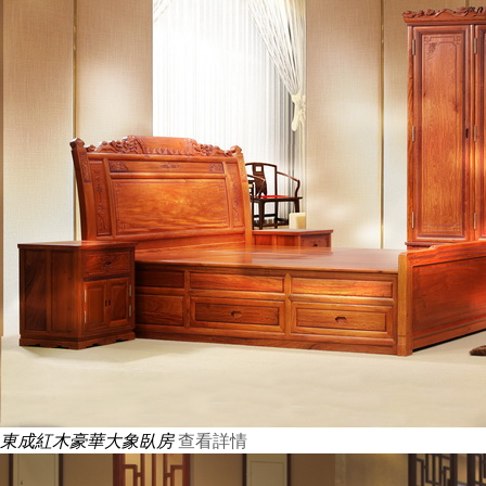
東成紅木豪華大象臥房
查看詳情