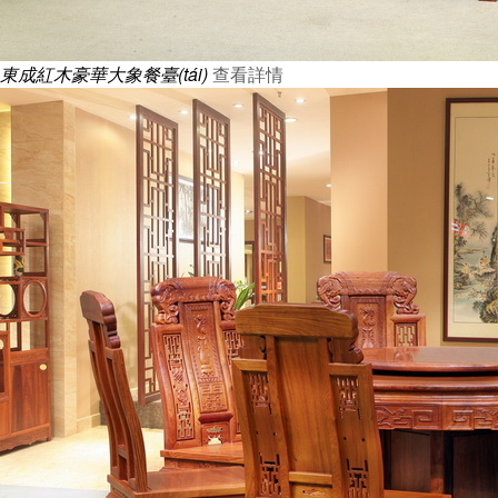
東成紅木豪華大象餐臺(tái)
查看詳情