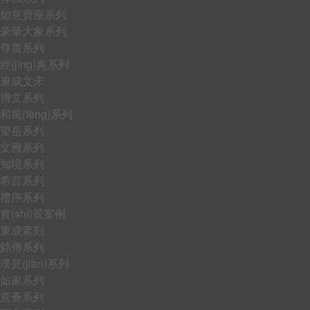
如意寶座系列
豪華大象系列
尊貴系列
經(jīng)典系列
東成文宋
博文系列
和風(fēng)系列
望岳系列
文雅系列
知境系列
希言系列
禮序系列
實(shí)景案例
東成素刻
銘傳系列
璞見(jiàn)系列
如家系列
意薈系列