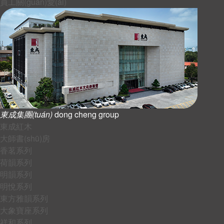
員工關(guān)愛(ài)
東成集團(tuán)
dong cheng group
東成紅木
大師書(shū)房
香茗系列
荷韻系列
明韻系列
明悅系列
東方雅韻系列
大象寶座系列
祥和系列