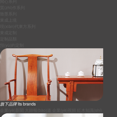
閱心系列
質(zhì)作系列
致墨系列
東成上境
現(xiàn)代東方系列
東成定制
定制品類
預(yù)約定制
旗下品牌
Its brands
企業(yè)新聞
大師報(bào)道
企業(yè)視頻
紅木知識(shí)