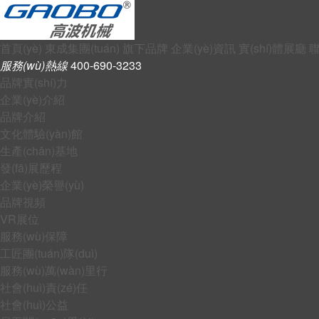
首頁(yè)
東成集團(tuán)
旗下品牌
企業(yè)資訊
實(shí)體展廳
聯
服務(wù)熱線
400-690-3233
品牌實(shí)力
企業(yè)介紹
品牌介紹
文化體驗(yàn)館
生產(chǎn)基地
發(fā)展歷程
企業(yè)榮譽(yù)
品牌視頻
VR展位
服務(wù)保障
工匠團(tuán)隊(duì)
服務(wù)萬(wàn)里行
社會(huì)責(zé)任
社會(huì)公益