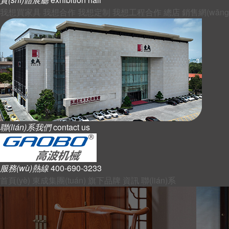
我想買家具
我想合作
我想定制
我想工程合作
總店
銷售網(wǎng)
聯(lián)系我們
contact us
服務(wù)熱線
400-690-3233
首頁(yè)
東成集團(tuán)
旗下品牌
資訊
聯(lián)系